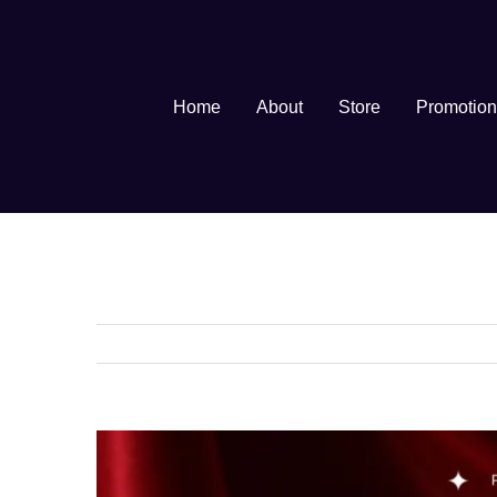
Skip
to
content
Home
About
Store
Promotion
View
Larger