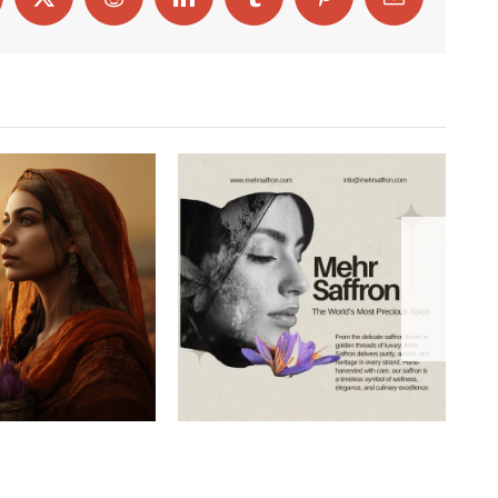
cebook
X
Reddit
LinkedIn
Tumblr
Pinterest
Email