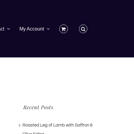
ct
My Account
Recent Posts
Roasted Leg of Lamb with Saffron &